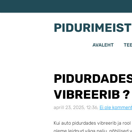
PIDURIMEIS
AVALEHT
TE
PIDURDADES
VIBREERIB ?
aprill 23, 2025, 12:36,
Ei ole kommen
Kui auto pidurdades vibreerib ja rool 
oleme leidnud väga palju, põhilised v