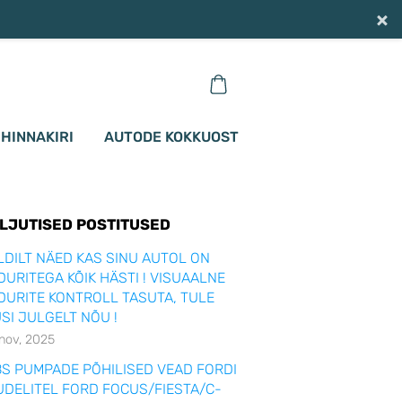
×
HINNAKIRI
AUTODE KOKKUOST
ILJUTISED POSTITUSED
LDILT NÄED KAS SINU AUTOL ON
DURITEGA KÕIK HÄSTI ! VISUAALNE
DURITE KONTROLL TASUTA, TULE
SI JULGELT NÕU !
 nov, 2025
S PUMPADE PÕHILISED VEAD FORDI
DELITEL FORD FOCUS/FIESTA/C-