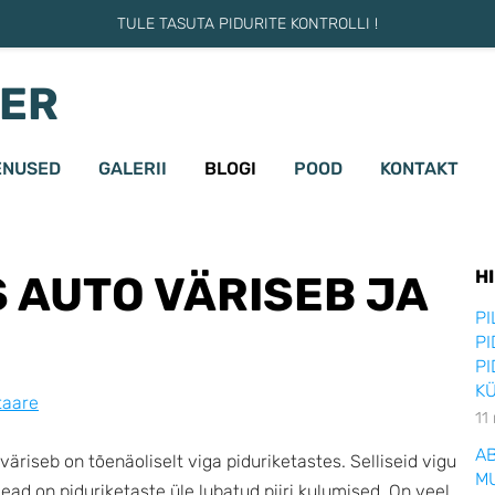
TULE TASUTA PIDURITE KONTROLLI !
TER
ENUSED
GALERII
BLOGI
POOD
KONTAKT
H
 AUTO VÄRISEB JA
PI
PI
PI
KÜ
taare
11
AB
väriseb on tõenäoliselt viga piduriketastes. Selliseid vigu
MU
ead on piduriketaste üle lubatud piiri kulumised. On veel