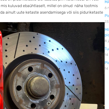
M
, mis kuluvad ebaühtlaselt, millel on olnud näha tootmis
6 
da ainult uute ketaste asendamisega või siis piduriketaste
Pi
23
Mi
pi
8 
Tu
14
Pi
14